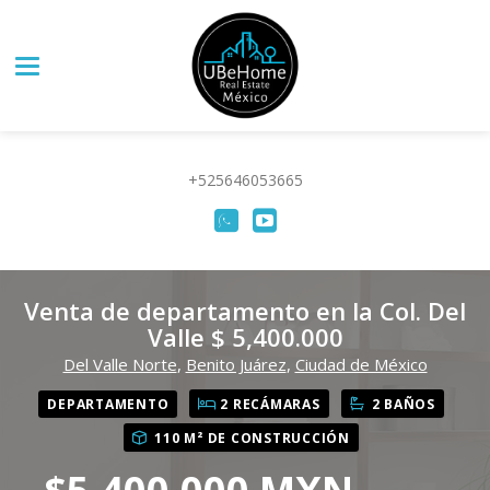
Toggle navigation
+525646053665
Venta de departamento en la Col. Del
Valle $ 5,400.000
Del Valle Norte
,
Benito Juárez
,
Ciudad de México
DEPARTAMENTO
2 RECÁMARAS
2 BAÑOS
110 M² DE CONSTRUCCIÓN