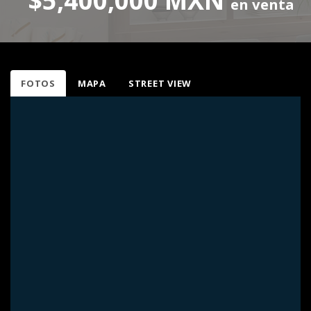
$5,400,000 MXN
en venta
FOTOS
MAPA
STREET VIEW