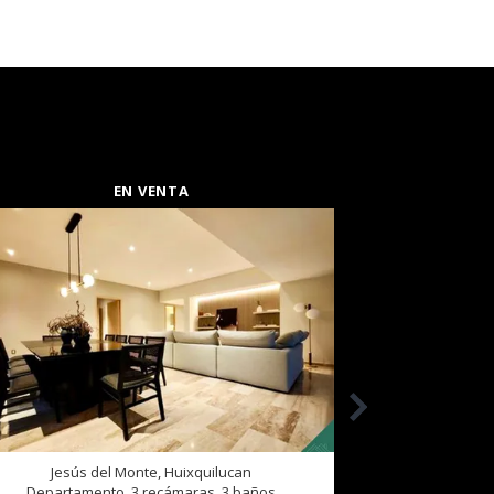
EN VENTA
Jesús del Monte, Huixquilucan
Departamento, 3 recámaras, 3 baños