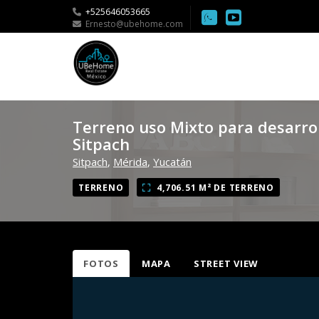
+525646053665
Ernesto@ubehome.com
Terreno uso Mixto para desarrol
Sitpach
Sitpach
,
Mérida
,
Yucatán
TERRENO
4,706.51 M² DE TERRENO
FOTOS
MAPA
STREET VIEW