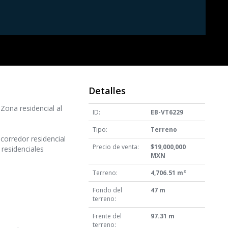
Detalles
Zona residencial al
ID:
EB-VT6229
Tipo:
Terreno
 corredor residencial
Precio de venta:
$19,000,000
 residenciales
MXN
Terreno:
4,706.51 m²
Fondo del
47 m
terreno:
Frente del
97.31 m
terreno: