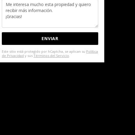
Este sitio está protegido por hCaptcha, se aplican su
Política
de Privacidad
y sus
Términos del Servicio
.