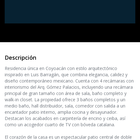
Descripción
Residencia única en Coyoacán con estilo arquitectónico
inspirado en Luis Barragán, que combina elegancia, calidez y
diseño contemporáneo mexicano. Cuenta con 4 recámaras con
interiorismo del Arq. Gómez Palacios, incluyendo una recámara
principal de gran tamaño con área de sala, baño completo y
walk-in closet. La propiedad ofrece 3 baños completos y un
medio baño, hall distribuidor, sala, comedor con salida a un
encantador patio interno, amplia cocina y desayunador.
Destacan los acabados en carpintería de encino y ceiba, así
como un acogedor cuarto de TV con bóveda catalana.
El corazón de la casa es un espectacular patio central de doble