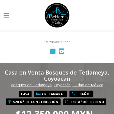
Toggle navigation
+525646053665
Casa en Venta Bosques de Tetlameya,
Coyoacan
Bosques de Tetlameya
,
Coyoacán
,
Ciudad de México
CASA
4 RECÁMARAS
3 BAÑOS
520 M² DE CONSTRUCCIÓN
350 M² DE TERRENO