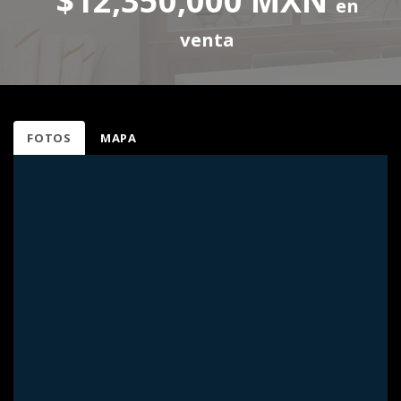
$12,350,000 MXN
en
venta
FOTOS
MAPA