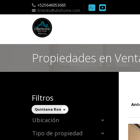
+525646053665
Ernesto@ubehome.com
Propiedades en Vent
Filtros
Ant
Quintana Roo
Ubicación
Tipo de propiedad