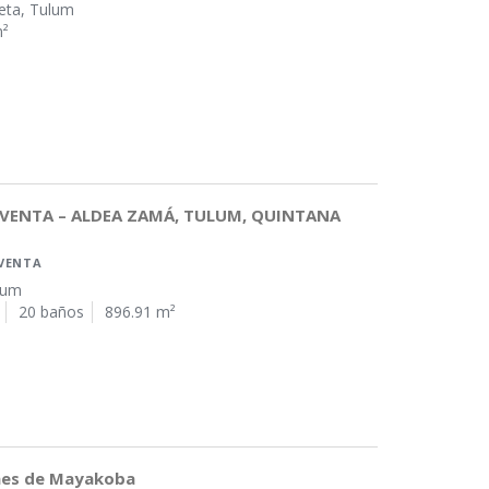
eta, Tulum
²
VENTA – ALDEA ZAMÁ, TULUM, QUINTANA
VENTA
lum
20 baños
896.91 m²
nes de Mayakoba