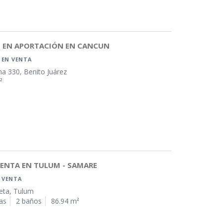
O EN APORTACIÓN EN CANCUN
N
EN VENTA
a 330, Benito Juárez
²
ENTA EN TULUM - SAMARE
 VENTA
eta, Tulum
as
2 baños
86.94 m²