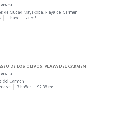
 VENTA
es de Ciudad Mayakoba, Playa del Carmen
s
1 baño
71 m²
ASEO DE LOS OLIVOS, PLAYA DEL CARMEN
 VENTA
ya del Carmen
ámaras
3 baños
92.88 m²