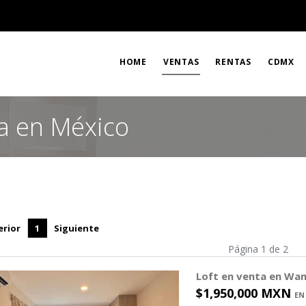
HOME
VENTAS
RENTAS
CDMX
a en México
erior
1
Siguiente
Página 1 de 2
Loft en venta en Wam
$1,950,000 MXN
EN