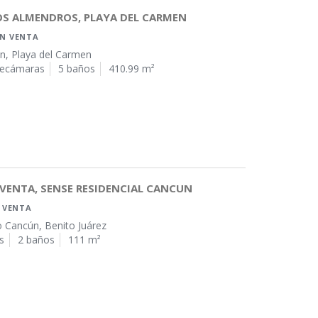
OS ALMENDROS, PLAYA DEL CARMEN
EN VENTA
n, Playa del Carmen
recámaras
5 baños
410.99 m²
VENTA, SENSE RESIDENCIAL CANCUN
 VENTA
 Cancún, Benito Juárez
s
2 baños
111 m²