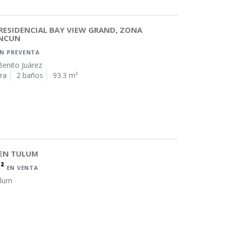
 RESIDENCIAL BAY VIEW GRAND, ZONA
ANCUN
EN PREVENTA
Benito Juárez
ra
2 baños
93.3 m²
 EN TULUM
m²
EN VENTA
ulum