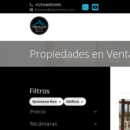
+525646053665
Ernesto@ubehome.com
Propiedades en Vent
Filtros
Quintana Roo
Edificio
Precio
Recámaras