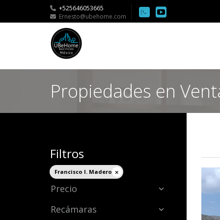
+525646053665
Ernesto@ubehome.com
Propiedades en Vent
Filtros
Francisco I. Madero
Precio
Recámaras