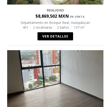
REALIDAD
$8,869,502 MXN
EN VENTA
Departamento en Bosque Real, Huixquilucan
401
2 recámaras
2 baños
137 m²
VER DETALLES